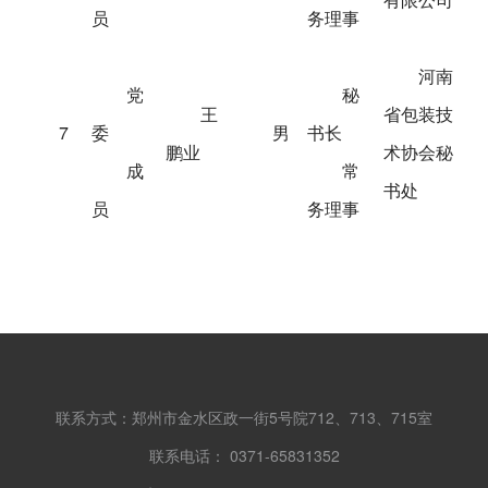
员
务理事
河南
党
秘
王
省包装技
7
委
男
书长
鹏业
术协会秘
成
常
书处
员
务理事
联系方式：郑州市金水区政一街5号院712、713、715室
联系电话： 0371-65831352