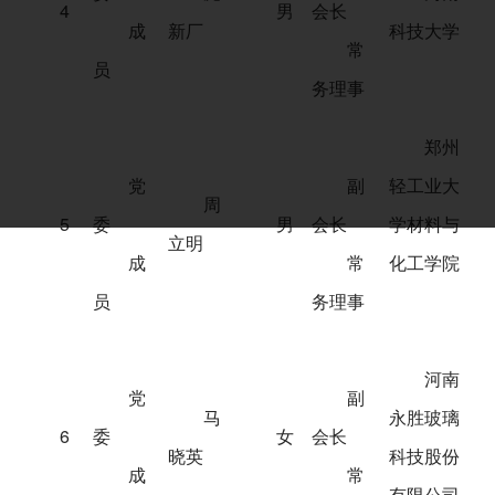
4
男
会长
成
新厂
科技大学
常
员
务理事
郑州
党
副
轻工业大
周
5
委
男
会长
学材料与
立明
成
常
化工学院
员
务理事
河南
党
副
马
永胜玻璃
6
委
女
会长
晓英
科技股份
成
常
有限公司