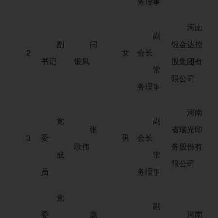
务理事
河南
副
副
闫
银金达控
2
女
会长
书记
银凤
股集团有
常
限公司
务理事
河南
党
副
张
省瑞光印
3
委
男
会长
歌伟
务股份有
成
常
限公司
员
务理事
党
副
委
庞
河南