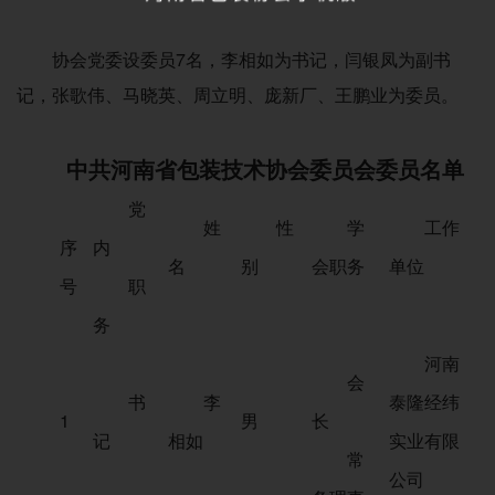
协会党委设委员7名，李相如为书记，闫银凤为副书
记，张歌伟、马晓英、周立明、庞新厂、王鹏业为委员。
中共河南省包装技术协会委员会委员名单
党
姓
性
学
工作
序
内
名
别
会职务
单位
号
职
务
河南
会
书
李
泰隆经纬
1
男
长
记
相如
实业有限
常
公司