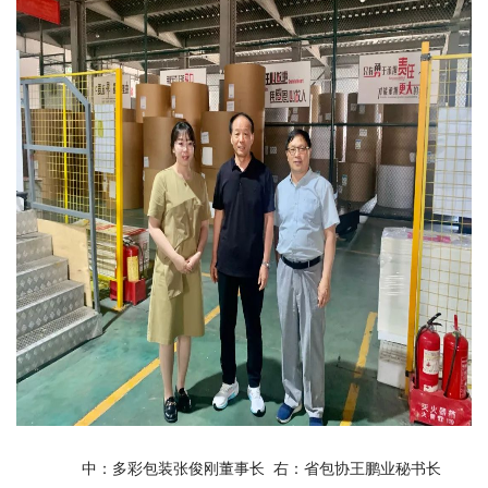
中：多彩包装张俊刚董事长
右：省包协王鹏业秘书长