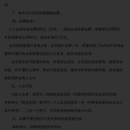
动；
5
、每年6月1日前按期缴纳会费。
四、会费标准：
500
2000
个人会员年度会费
元（五年）；团体会员年度会费：理事单位
元、
3000
1
常务理事单位
元、副会长单位
万元 。
会员应积极履行各项义务，会员拖欠会费一年，经催促第二年内仍不交纳会
费和不履行协会章程规定的其它义务者，按自动退会处理。
会员退会应书面通知协会，并退回会员证。会员违反协会章程、损害协会
利益、拒不履行义务时，协会可劝其退会。被依法剥夺政治权利者，其会藉自
然取消并在网上公示。
五、入会手续：
凡欲入会者，须填写二份由协会提供的《河南省包装协会会员登记表》，
并附单位《营业执照》复印件；个人会员须填写一份《河南省包装协会会员入
会申请书》、二张一寸照片，交河南省包协秘书处办公室。
六、会费可通过银行汇至河南包协或直接交纳。
收款单位：河南省包装技术协会