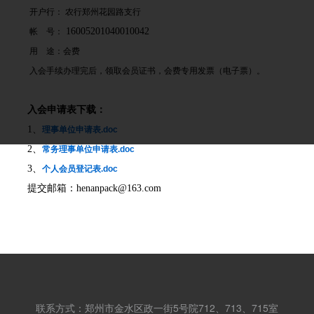
开户行： 农行郑州花园路支行
16005201040010042
帐 号：
用 途：会费
入会手续办理完后，领取会员证书，会费专用发票（电子票）。
入会申请表下载：
1、
理事单位申请表.doc
2、
常务理事单位申请表.doc
3、
个人会员登记表.doc
提交邮箱：henanpack@163.com
联系方式：郑州市金水区政一街5号院712、713、715室