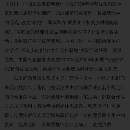
取费用。中国农业电影电视中心在2024年清理优化创建示
范和评比表彰活动期间，超出保留清单范围，将原活动中
的“示范”改为“领跑”，继续举办“宜居宜业和美乡村领跑基
地”、“乡村振兴赋能计划品牌孵化基地”等2个授牌命名活
动，并收取广告宣传等费用。中国书协、中国影协等单位
以“合作”等名义向部分“文艺创作基地”收取活动经费、建设
经费。中国气象服务协会在2022年至2024年开展“气候好产
品”评价认证活动，向参评地区收取高额评价认证服务费。
以上问题反映出形式主义、官僚主义在一些地方和部门
表现仍然突出，违反《整治形式主义为基层减负若干规定》
的情形屡禁不止，有的违规开展创建示范活动、以搞合作等
方式收取费用；有的考核指标体系庞杂，频繁进行排名通
报，过度依赖痕迹管理增加基层负担；有的违反民主集中制
原则，脱离实际、不尊重规律盲目上项目，造成浪费。