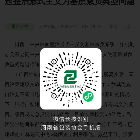
起整治形式主义为基层减负典型问题
通知公告
发布时间：2025年8月8日 18:07
来源：河南省
包装技术协会
浏览：856
日前，中央层面整治形式主义为基层减负专项工作机制
办公室会同中央纪委办公厅对3起整治形式主义为基层减负
典型问题进行通报。具体如下：
1.广西壮族自治区桂林市恭城瑶族自治县脱离实际、盲
目决策建设文旅项目，造成闲置浪费。2018年，恭城瑶族
自治县不顾当地实际条件，在缺乏人才、产业基础的情况
下，强行推动建设总占地面积约140亩的瑶汉养寿城文旅项
目。项目规划总投资16.5亿元，目前实际投资5.4亿元，后
因资金链断裂部分项目已停工烂尾，成为“半拉子”工程，已
建成的11栋建筑中有6栋闲置，利用率低、效益不佳、浪费