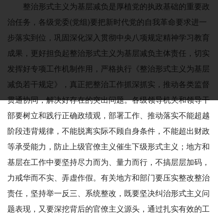
整治形式主义为基层减负是厚植党的执政基础的重要政
治任务，各级党委(党组)要把新时代党的自我革命要求进一
步落实到位，巩固深化深入贯彻中央八项规定精神学习教育
成果，更好担负起整治形式主义为基层减负主体责任，切实
发挥好专项工作机制作用，严格执行《整治形式主义为基层
减负若干规定》，真正把整治工作抓深抓实，推动各类监督
贯通协同，解决好存在的突出问题。各级领导机关和领导干
部要树立和践行正确政绩观，部署工作、推动落实不能超越
阶段违背规律，不能脱离实际不顾自身条件，不能超出财政
等承受能力，防止上级官僚主义催生下级形式主义；地方和
基层在工作中要坚持尽力而为、量力而行，不搞层层加码，
力戒华而不实、弄虚作假。有关地方和部门要压实整改整治
责任，坚持举一反三、系统整改，既要坚决纠治形式主义问
题表现，又要深挖背后的官僚主义源头，通过扎实有效的工